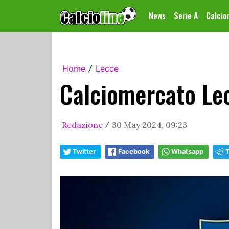
News
Serie A
Calci
Home
Lecce
/
Calciomercato Lec
Redazione
30 May 2024, 09:23
/
Twitter
Facebook
Whatsapp