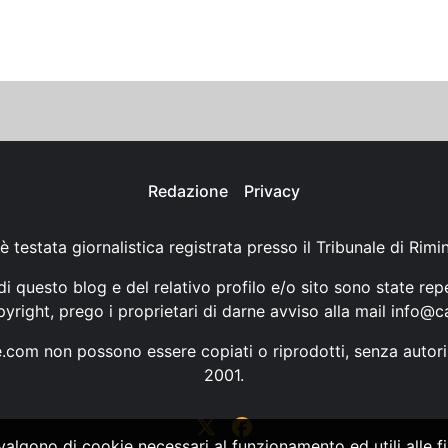
Redazione
Privacy
è testata giornalistica registrata presso il Tribunale di Rimi
i questo blog e del relativo profilo e/o sito sono state rep
opyright, prego i proprietari di darne avviso alla mail
info@ca
ne.com non possono essere copiati o riprodotti, senza autori
2001.
vvalgono di cookie necessari al funzionamento ed utili alle fin