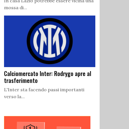
In casa Lazio potrebbe essere vicina una
mossa di...
Calciomercato Inter: Rodrygo apre al
trasferimento
L'Inter sta facendo passi importanti
verso la...