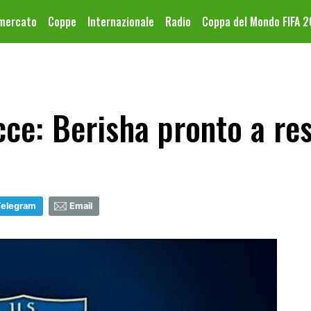
omercato
Coppe
Internazionale
Radio
Coppa del Mondo FIFA 
ce: Berisha pronto a re
Telegram
Email