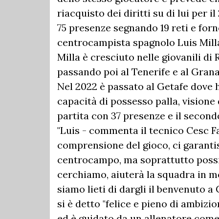
riacquisto dei diritti su di lui per
75 presenze segnando 19 reti e forn
centrocampista spagnolo Luis Milla
Milla è cresciuto nelle giovanili d
passando poi al Tenerife e al Grana
Nel 2022 è passato al Getafe dove 
capacità di possesso palla, visione d
partita con 37 presenze e il second
"Luis - commenta il tecnico Cesc F
comprensione del gioco, ci garantis
centrocampo, ma soprattutto possie
cerchiamo, aiuterà la squadra in mol
siamo lieti di dargli il benvenuto a
si è detto "felice e pieno di ambizi
ed è guidato da un allenatore come