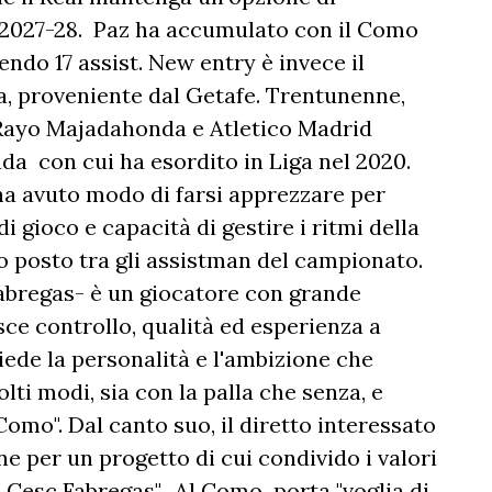
 il 2027-28. Paz ha accumulato con il Como
endo 17 assist. New entry è invece il
, proveniente dal Getafe. Trentunenne,
i Rayo Majadahonda e Atletico Madrid
da con cui ha esordito in Liga nel 2020.
ha avuto modo di farsi apprezzare per
i gioco e capacità di gestire i ritmi della
o posto tra gli assistman del campionato.
abregas- è un giocatore con grande
ce controllo, qualità ed esperienza a
de la personalità e l'ambizione che
ti modi, sia con la palla che senza, e
 Como". Dal canto suo, il diretto interessato
one per un progetto di cui condivido i valori
 Cesc Fabregas". Al Como porta "voglia di