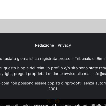
Redazione
Privacy
è testata giornalistica registrata presso il Tribunale di Rimi
i questo blog e del relativo profilo e/o sito sono state rep
opyright, prego i proprietari di darne avviso alla mail
info@ca
ne.com non possono essere copiati o riprodotti, senza autori
2001.
vvalgono di cookie necessari al funzionamento ed utili alle fin