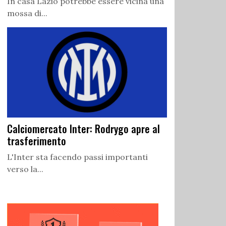
In casa Lazio potrebbe essere vicina una
mossa di...
Calciomercato Inter: Rodrygo apre al
trasferimento
L'Inter sta facendo passi importanti
verso la...