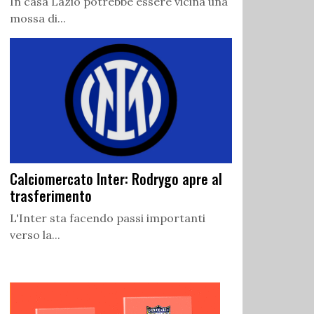
In casa Lazio potrebbe essere vicina una
mossa di...
Calciomercato Inter: Rodrygo apre al
trasferimento
L'Inter sta facendo passi importanti
verso la...