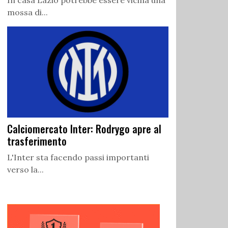
In casa Lazio potrebbe essere vicina una
mossa di...
Calciomercato Inter: Rodrygo apre al
trasferimento
L'Inter sta facendo passi importanti
verso la...