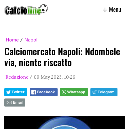
Menu
↓
Home
Napoli
/
Calciomercato Napoli: Ndombele
via, niente riscatto
Redazione
09 May 2023, 10:26
/
Twitter
Facebook
Whatsapp
Telegram
Email