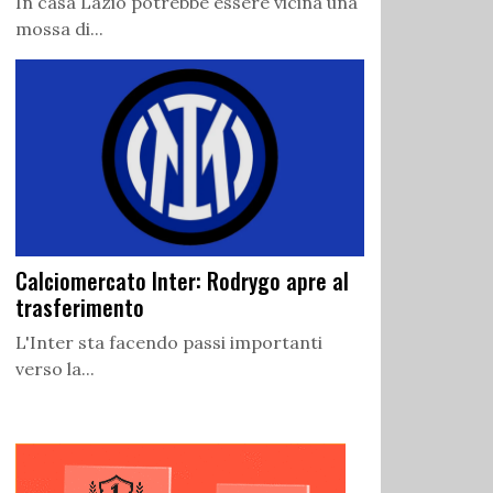
In casa Lazio potrebbe essere vicina una
mossa di...
Calciomercato Inter: Rodrygo apre al
trasferimento
L'Inter sta facendo passi importanti
verso la...