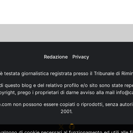
Redazione
Privacy
è testata giornalistica registrata presso il Tribunale di Rimi
i questo blog e del relativo profilo e/o sito sono state rep
opyright, prego i proprietari di darne avviso alla mail
info@ca
ne.com non possono essere copiati o riprodotti, senza autori
2001.
vvalgono di cookie necessari al funzionamento ed utili alle fin