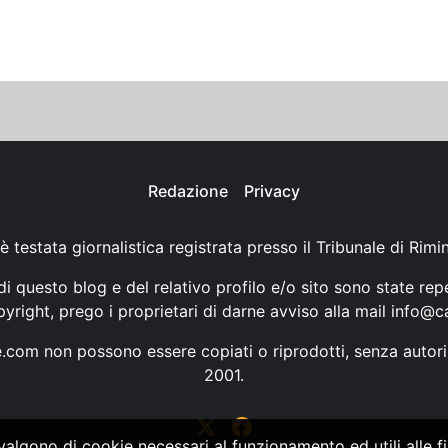
Redazione
Privacy
è testata giornalistica registrata presso il Tribunale di Rimi
i questo blog e del relativo profilo e/o sito sono state rep
opyright, prego i proprietari di darne avviso alla mail
info@ca
ne.com non possono essere copiati o riprodotti, senza autori
2001.
vvalgono di cookie necessari al funzionamento ed utili alle fin