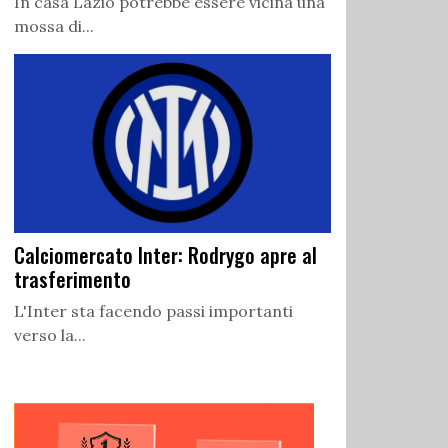
In casa Lazio potrebbe essere vicina una
mossa di...
Calciomercato Inter: Rodrygo apre al
trasferimento
L'Inter sta facendo passi importanti
verso la...