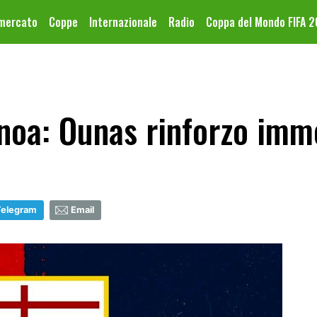
omercato
Coppe
Internazionale
Radio
Coppa del Mondo FIFA 
noa: Ounas rinforzo imm
Telegram
Email