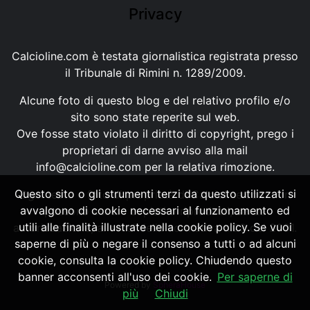
Privacy
Calcioline.com è testata giornalistica registrata presso
il Tribunale di Rimini n. 1289/2009.
Alcune foto di questo blog e del relativo profilo e/o
sito sono state reperite sul web.
Ove fosse stato violato il diritto di copyright, prego i
proprietari di darne avviso alla mail
info@calcioline.com
per la relativa rimozione.
Questo sito o gli strumenti terzi da questo utilizzati si
Ogni testo e foto di proprietà di Calcioline.com non
avvalgono di cookie necessari al funzionamento ed
possono essere copiati o riprodotti, senza
utili alle finalità illustrate nella cookie policy. Se vuoi
autorizzazione, ai sensi della normativa n.29 del 2001.
saperne di più o negare il consenso a tutti o ad alcuni
cookie, consulta la cookie policy. Chiudendo questo
banner acconsenti all'uso dei cookie.
Per saperne di
Powered by
SpheraHouse
più
Chiudi