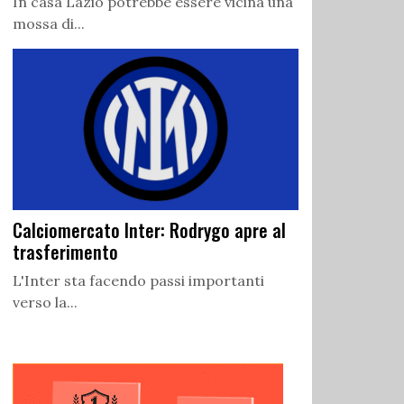
In casa Lazio potrebbe essere vicina una
mossa di...
Calciomercato Inter: Rodrygo apre al
trasferimento
L'Inter sta facendo passi importanti
verso la...