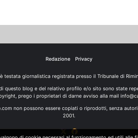
Redazione
Privacy
è testata giornalistica registrata presso il Tribunale di Rimi
i questo blog e del relativo profilo e/o sito sono state rep
opyright, prego i proprietari di darne avviso alla mail
info@ca
ne.com non possono essere copiati o riprodotti, senza autori
2001.
vvalgono di cookie necessari al funzionamento ed utili alle fin