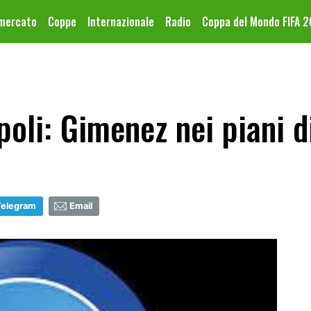
omercato
Coppe
Internazionale
Radio
Coppa del Mondo FIFA 
li: Gimenez nei piani di
Telegram
Email