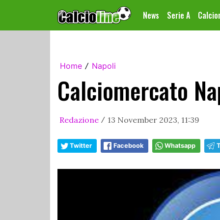
News
Serie A
Calci
Home
Napoli
/
Calciomercato Napo
Redazione
13 November 2023, 11:39
/
Twitter
Facebook
Whatsapp