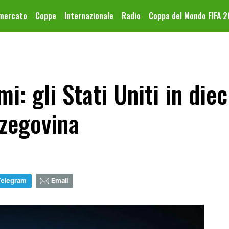
omercato
Coppe
Internazionale
Radio
Coppa del Mondo FIFA 
mi: gli Stati Uniti in die
rzegovina
Telegram
Email