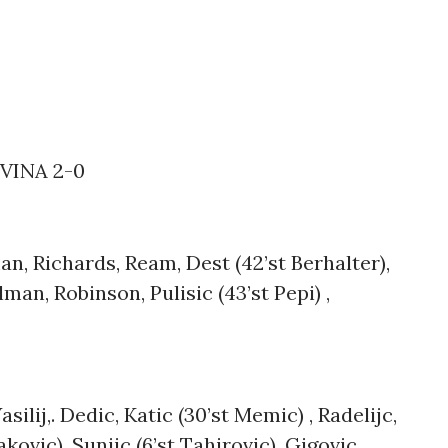
VINA 2-0
n, Richards, Ream, Dest (42’st Berhalter),
man, Robinson, Pulisic (43’st Pepi) ,
ij,. Dedic, Katic (30’st Memic) , Radelijc,
ovic), Sunijc (6’st Tahirovic), Gigovic