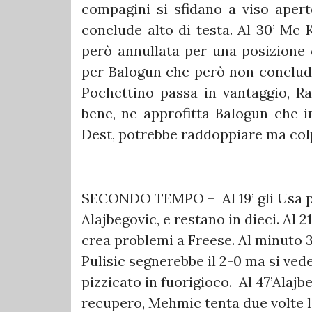
compagini si sfidano a viso apert
conclude alto di testa. Al 30’ Mc 
però annullata per una posizione d
per Balogun che però non conclude
Pochettino passa in vantaggio, R
bene, ne approfitta Balogun che in
Dest, potrebbe raddoppiare ma co
SECONDO TEMPO – Al 19’ gli Usa pe
Alajbegovic, e restano in dieci. Al
crea problemi a Freese. Al minuto 3
Pulisic segnerebbe il 2-0 ma si vede
pizzicato in fuorigioco. Al 47’Alajb
recupero, Mehmic tenta due volte l