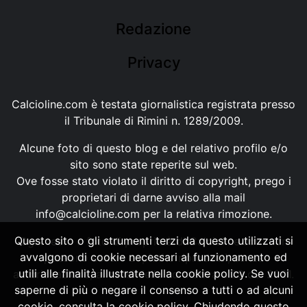
Redazione
Privacy
Calcioline.com è testata giornalistica registrata presso
il Tribunale di Rimini n. 1289/2009.
Alcune foto di questo blog e del relativo profilo e/o
sito sono state reperite sul web.
Ove fosse stato violato il diritto di copyright, prego i
proprietari di darne avviso alla mail
info@calcioline.com
per la relativa rimozione.
Questo sito o gli strumenti terzi da questo utilizzati si
Ogni testo e foto di proprietà di Calcioline.com non
avvalgono di cookie necessari al funzionamento ed
possono essere copiati o riprodotti, senza
utili alle finalità illustrate nella cookie policy. Se vuoi
autorizzazione, ai sensi della normativa n.29 del 2001.
saperne di più o negare il consenso a tutti o ad alcuni
cookie, consulta la cookie policy. Chiudendo questo