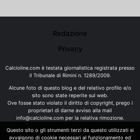
Redazione
Privacy
Calcioline.com è testata giornalistica registrata presso
il Tribunale di Rimini n. 1289/2009.
Alcune foto di questo blog e del relativo profilo e/o
sito sono state reperite sul web.
Ove fosse stato violato il diritto di copyright, prego i
proprietari di darne avviso alla mail
info@calcioline.com
per la relativa rimozione.
Questo sito o gli strumenti terzi da questo utilizzati si
Ogni testo e foto di proprietà di Calcioline.com non
avvalgono di cookie necessari al funzionamento ed
possono essere copiati o riprodotti, senza