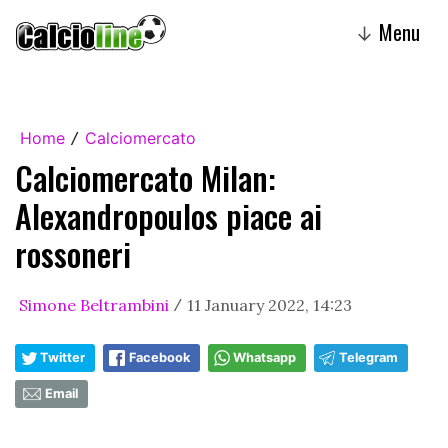
Menu
↓
Home
Calciomercato
/
Calciomercato Milan:
Alexandropoulos piace ai
rossoneri
Simone Beltrambini
11 January 2022, 14:23
/
Twitter
Facebook
Whatsapp
Telegram
Email