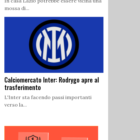
In casa Lazio potrebbe essere vicina una
mossa di...
Calciomercato Inter: Rodrygo apre al
trasferimento
L'Inter sta facendo passi importanti
verso la...