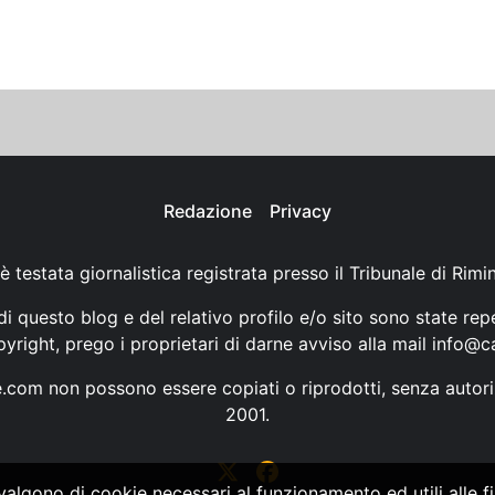
Redazione
Privacy
è testata giornalistica registrata presso il Tribunale di Rimi
i questo blog e del relativo profilo e/o sito sono state rep
opyright, prego i proprietari di darne avviso alla mail
info@ca
ne.com non possono essere copiati o riprodotti, senza autori
2001.
vvalgono di cookie necessari al funzionamento ed utili alle fin