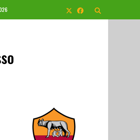
2026
sso