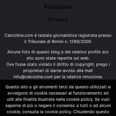
Redazione
Privacy
Calcioline.com è testata giornalistica registrata presso
il Tribunale di Rimini n. 1289/2009.
Alcune foto di questo blog e del relativo profilo e/o
sito sono state reperite sul web.
Ove fosse stato violato il diritto di copyright, prego i
proprietari di darne avviso alla mail
info@calcioline.com
per la relativa rimozione.
Questo sito o gli strumenti terzi da questo utilizzati si
Ogni testo e foto di proprietà di Calcioline.com non
avvalgono di cookie necessari al funzionamento ed
possono essere copiati o riprodotti, senza
utili alle finalità illustrate nella cookie policy. Se vuoi
autorizzazione, ai sensi della normativa n.29 del 2001.
saperne di più o negare il consenso a tutti o ad alcuni
cookie, consulta la cookie policy. Chiudendo questo