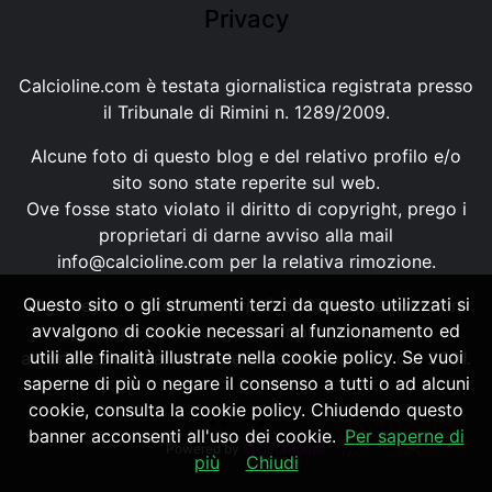
Privacy
Calcioline.com è testata giornalistica registrata presso
il Tribunale di Rimini n. 1289/2009.
Alcune foto di questo blog e del relativo profilo e/o
sito sono state reperite sul web.
Ove fosse stato violato il diritto di copyright, prego i
proprietari di darne avviso alla mail
info@calcioline.com
per la relativa rimozione.
Questo sito o gli strumenti terzi da questo utilizzati si
Ogni testo e foto di proprietà di Calcioline.com non
avvalgono di cookie necessari al funzionamento ed
possono essere copiati o riprodotti, senza
utili alle finalità illustrate nella cookie policy. Se vuoi
autorizzazione, ai sensi della normativa n.29 del 2001.
saperne di più o negare il consenso a tutti o ad alcuni
cookie, consulta la cookie policy. Chiudendo questo
banner acconsenti all'uso dei cookie.
Per saperne di
Powered by
SpheraHouse
più
Chiudi