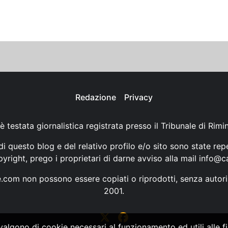
Redazione
Privacy
è testata giornalistica registrata presso il Tribunale di Rimi
i questo blog e del relativo profilo e/o sito sono state rep
opyright, prego i proprietari di darne avviso alla mail
info@ca
ne.com non possono essere copiati o riprodotti, senza autori
2001.
vvalgono di cookie necessari al funzionamento ed utili alle fin