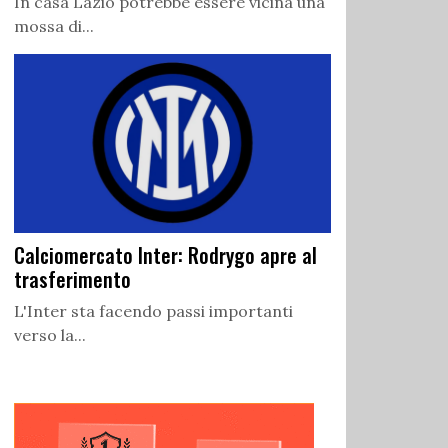
In casa Lazio potrebbe essere vicina una
mossa di...
Calciomercato Inter: Rodrygo apre al
trasferimento
L'Inter sta facendo passi importanti
verso la...