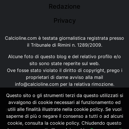
Redazione
Privacy
Calcioline.com è testata giornalistica registrata presso
il Tribunale di Rimini n. 1289/2009.
Alcune foto di questo blog e del relativo profilo e/o
sito sono state reperite sul web.
Ove fosse stato violato il diritto di copyright, prego i
proprietari di darne avviso alla mail
info@calcioline.com
per la relativa rimozione.
Questo sito o gli strumenti terzi da questo utilizzati si
Ogni testo e foto di proprietà di Calcioline.com non
avvalgono di cookie necessari al funzionamento ed
possono essere copiati o riprodotti, senza
utili alle finalità illustrate nella cookie policy. Se vuoi
autorizzazione, ai sensi della normativa n.29 del 2001.
saperne di più o negare il consenso a tutti o ad alcuni
cookie, consulta la cookie policy. Chiudendo questo