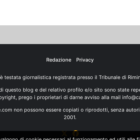
Redazione
Privacy
è testata giornalistica registrata presso il Tribunale di Rimi
i questo blog e del relativo profilo e/o sito sono state rep
opyright, prego i proprietari di darne avviso alla mail
info@ca
ne.com non possono essere copiati o riprodotti, senza autori
2001.
vvalgono di cookie necessari al funzionamento ed utili alle fin