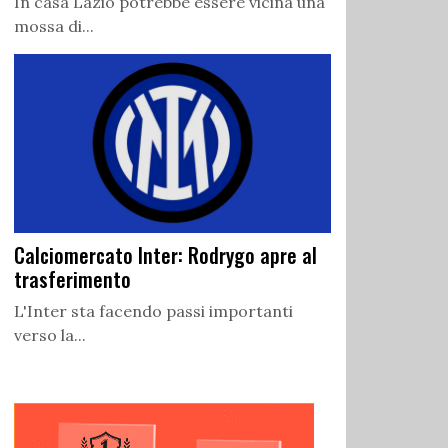
In casa Lazio potrebbe essere vicina una
mossa di...
Calciomercato Inter: Rodrygo apre al
trasferimento
L'Inter sta facendo passi importanti
verso la...