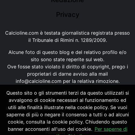
Privacy
Calcioline.com è testata giornalistica registrata presso
il Tribunale di Rimini n. 1289/2009.
Alcune foto di questo blog e del relativo profilo e/o
sito sono state reperite sul web.
Ove fosse stato violato il diritto di copyright, prego i
proprietari di darne avviso alla mail
info@calcioline.com
per la relativa rimozione.
Questo sito o gli strumenti terzi da questo utilizzati si
Ogni testo e foto di proprietà di Calcioline.com non
avvalgono di cookie necessari al funzionamento ed
possono essere copiati o riprodotti, senza
utili alle finalità illustrate nella cookie policy. Se vuoi
autorizzazione, ai sensi della normativa n.29 del 2001.
saperne di più o negare il consenso a tutti o ad alcuni
cookie, consulta la cookie policy. Chiudendo questo
banner acconsenti all'uso dei cookie.
Per saperne di
Powered by
SpheraHouse