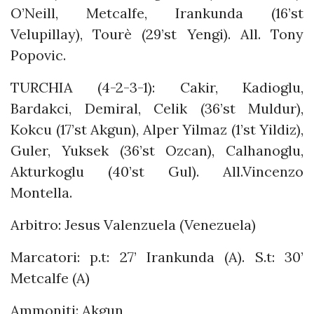
O’Neill, Metcalfe, Irankunda (16’st
Velupillay), Tourè (29’st Yengi). All. Tony
Popovic.
TURCHIA (4-2-3-1): Cakir, Kadioglu,
Bardakci, Demiral, Celik (36’st Muldur),
Kokcu (17’st Akgun), Alper Yilmaz (1’st Yildiz),
Guler, Yuksek (36’st Ozcan), Calhanoglu,
Akturkoglu (40’st Gul). All.Vincenzo
Montella.
Arbitro: Jesus Valenzuela (Venezuela)
Marcatori: p.t: 27’ Irankunda (A). S.t: 30’
Metcalfe (A)
Ammoniti: Akgun