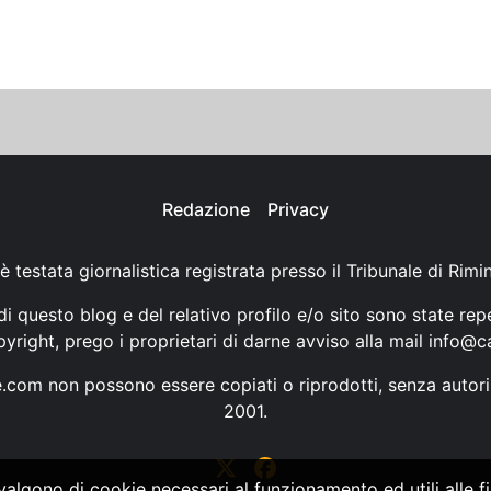
Redazione
Privacy
è testata giornalistica registrata presso il Tribunale di Rimi
i questo blog e del relativo profilo e/o sito sono state rep
opyright, prego i proprietari di darne avviso alla mail
info@ca
ne.com non possono essere copiati o riprodotti, senza autori
2001.
vvalgono di cookie necessari al funzionamento ed utili alle fin