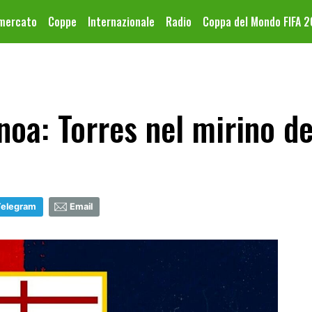
omercato
Coppe
Internazionale
Radio
Coppa del Mondo FIFA 
oa: Torres nel mirino de
Telegram
Email