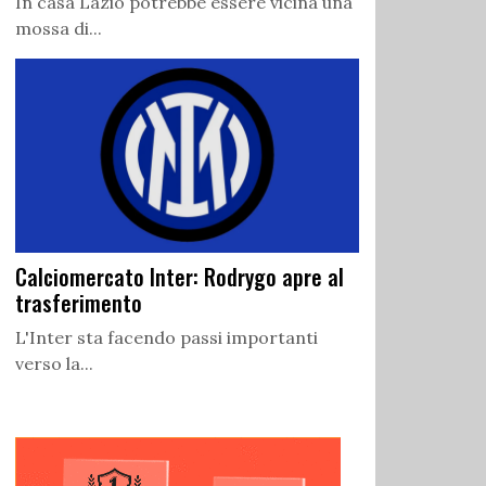
In casa Lazio potrebbe essere vicina una
mossa di...
Calciomercato Inter: Rodrygo apre al
trasferimento
L'Inter sta facendo passi importanti
verso la...