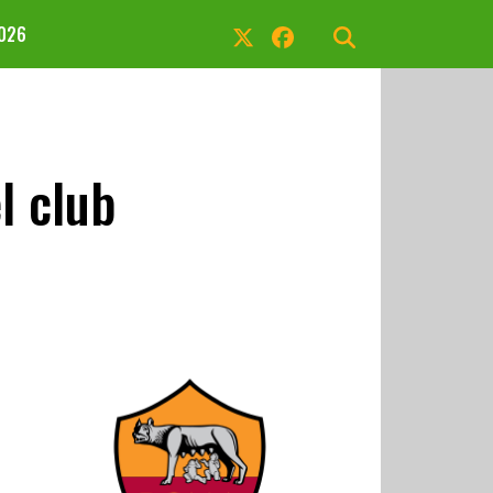
2026
l club