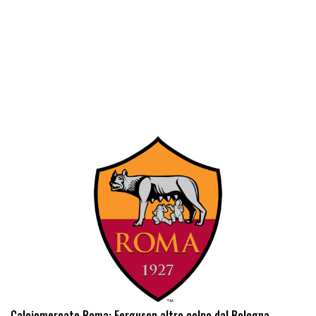
Calciomercato Roma: Ferguson altro colpo dal Bologna