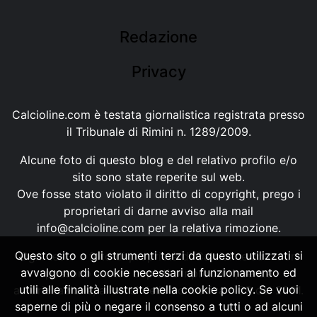
Redazione
Privacy
Calcioline.com è testata giornalistica registrata presso
il Tribunale di Rimini n. 1289/2009.
Alcune foto di questo blog e del relativo profilo e/o
sito sono state reperite sul web.
Ove fosse stato violato il diritto di copyright, prego i
proprietari di darne avviso alla mail
info@calcioline.com
per la relativa rimozione.
Questo sito o gli strumenti terzi da questo utilizzati si
Ogni testo e foto di proprietà di Calcioline.com non
avvalgono di cookie necessari al funzionamento ed
possono essere copiati o riprodotti, senza
utili alle finalità illustrate nella cookie policy. Se vuoi
autorizzazione, ai sensi della normativa n.29 del 2001.
saperne di più o negare il consenso a tutti o ad alcuni