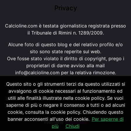
Privacy
Calcioline.com è testata giornalistica registrata presso
il Tribunale di Rimini n. 1289/2009.
Alcune foto di questo blog e del relativo profilo e/o
sito sono state reperite sul web.
Ove fosse stato violato il diritto di copyright, prego i
proprietari di darne avviso alla mail
info@calcioline.com
per la relativa rimozione.
Questo sito o gli strumenti terzi da questo utilizzati si
Ogni testo e foto di proprietà di Calcioline.com non
avvalgono di cookie necessari al funzionamento ed
possono essere copiati o riprodotti, senza
utili alle finalità illustrate nella cookie policy. Se vuoi
autorizzazione, ai sensi della normativa n.29 del 2001.
saperne di più o negare il consenso a tutti o ad alcuni
cookie, consulta la cookie policy. Chiudendo questo
banner acconsenti all'uso dei cookie.
Per saperne di
Powered by
SpheraHouse
più
Chiudi