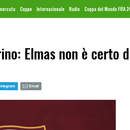
omercato
Coppe
Internazionale
Radio
Coppa del Mondo FIFA 
ino: Elmas non è certo d
Telegram
Email