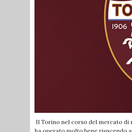
Il Torino nel corso del mercato di
ha operato molto bene riuscendo a 