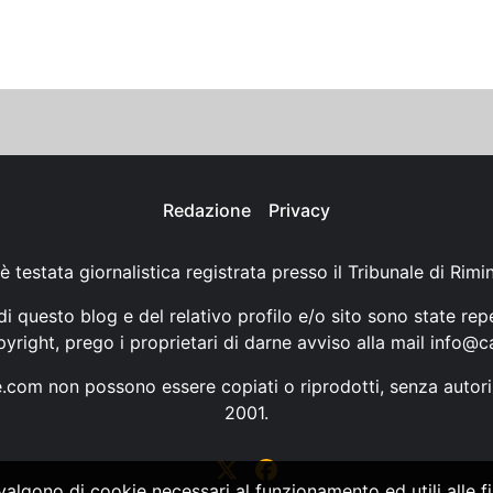
Redazione
Privacy
è testata giornalistica registrata presso il Tribunale di Rimi
i questo blog e del relativo profilo e/o sito sono state rep
opyright, prego i proprietari di darne avviso alla mail
info@ca
ne.com non possono essere copiati o riprodotti, senza autori
2001.
vvalgono di cookie necessari al funzionamento ed utili alle fin