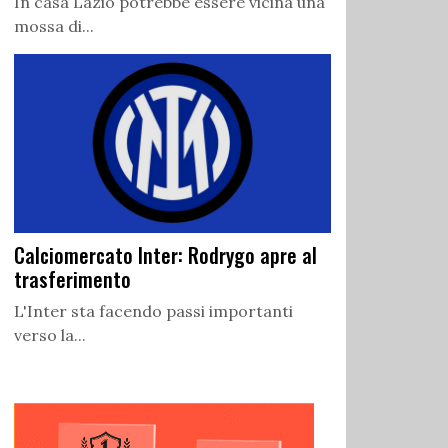
In casa Lazio potrebbe essere vicina una
mossa di...
Calciomercato Inter: Rodrygo apre al
trasferimento
L'Inter sta facendo passi importanti
verso la...