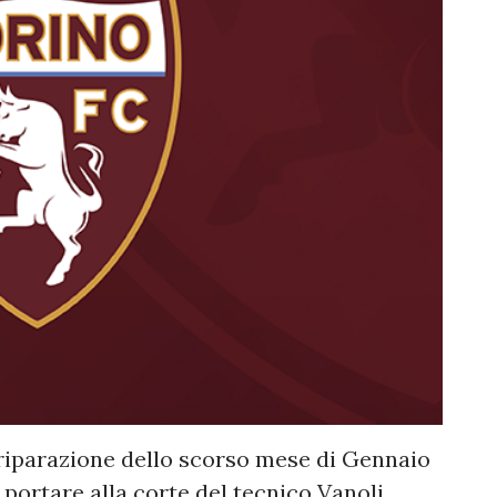
 riparazione dello scorso mese di Gennaio
portare alla corte del tecnico Vanoli