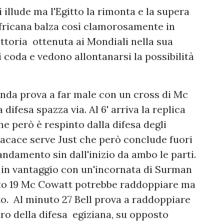
lude ma l'Egitto la rimonta e la supera
fricana balza così clamorosamente in
ittoria ottenuta ai Mondiali nella sua
i coda e vedono allontanarsi la possibilità
nda prova a far male con un cross di Mc
difesa spazza via. Al 6' arriva la replica
he però è respinto dalla difesa degli
 Cacace serve Just che però conclude fuori
andamento sin dall'inizio da ambo le parti.
ta in vantaggio con un'incornata di Surman
nuto 19 Mc Cowatt potrebbe raddoppiare ma
to. Al minuto 27 Bell prova a raddoppiare
uro della difesa egiziana, su opposto