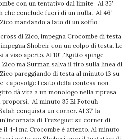
e con un tentativo dal limite. Al 35'
che conclude fuori di un nulla. Al 46'
 Zico mandando a lato di un soffio.
ross di Zico, impegna Crocombe di testa.
 impegna Shobeir con un colpo di testa. Le
a viso aperto. Al 10' l'Egitto spinge
 Zico ma Surman salva il tiro sulla linea di
 Zico pareggiando di testa al minuto 13 su
ite, capovolge l'esito della contesa non
tto dà vita a un monologo nella ripresa
 proporsi. Al minuto 35 El Fotouh
alah conquista un corner. Al 37' la
n'incornata di Trezeguet su corner di
e il 4-1 ma Crocombe è attento. Al minuto
arsi sotto ma Shoberi para il tentativo di