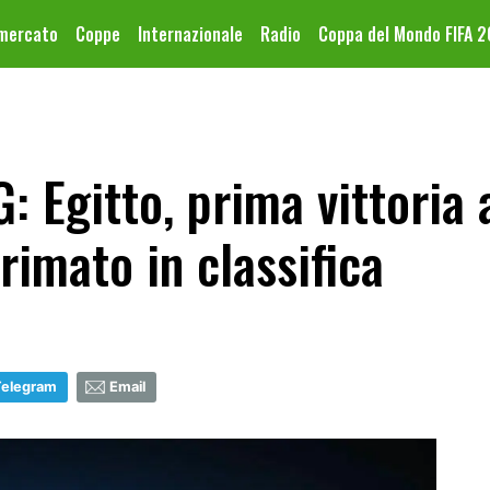
omercato
Coppe
Internazionale
Radio
Coppa del Mondo FIFA 
: Egitto, prima vittoria 
rimato in classifica
Telegram
Email