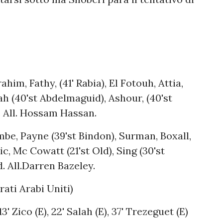
him, Fathy, (41' Rabia), El Fotouh, Attia,
ah (40'st Abdelmaguid), Ashour, (40'st
. All. Hossam Hassan.
, Payne (39'st Bindon), Surman, Boxall,
c, Mc Cowatt (21'st Old), Sing (30'st
d. All.Darren Bazeley.
ati Arabi Uniti)
13' Zico (E), 22' Salah (E), 37' Trezeguet (E)