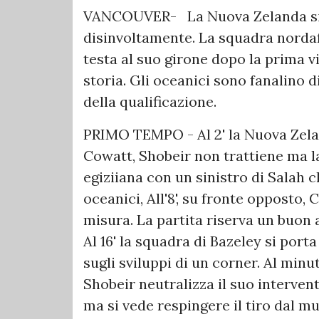
VANCOUVER- La Nuova Zelanda si il
disinvoltamente. La squadra norda
testa al suo girone dopo la prima v
storia. Gli oceanici sono fanalino d
della qualificazione.
PRIMO TEMPO - Al 2' la Nuova Zela
Cowatt, Shobeir non trattiene ma la 
egiziiana con un sinistro di Salah c
oceanici, All'8', su fronte opposto,
misura. La partita riserva un buon 
Al 16' la squadra di Bazeley si por
sugli sviluppi di un corner. Al mi
Shobeir neutralizza il suo interven
ma si vede respingere il tiro dal m