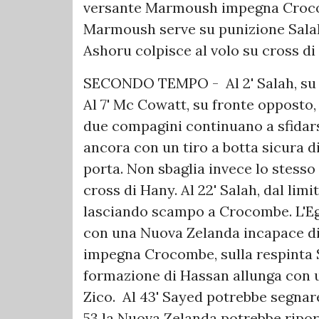
versante Marmoush impegna Crocomb
Marmoush serve su punizione Salah 
Ashoru colpisce al volo su cross di
SECONDO TEMPO - Al 2' Salah, su c
Al 7' Mc Cowatt, su fronte opposto,
due compagini continuano a sfidarsi 
ancora con un tiro a botta sicura di
porta. Non sbaglia invece lo stesso
cross di Hany. Al 22' Salah, dal lim
lasciando scampo a Crocombe. L'Egi
con una Nuova Zelanda incapace di
impegna Crocombe, sulla respinta S
formazione di Hassan allunga con u
Zico. Al 43' Sayed potrebbe segnar
53 la Nuova Zelanda potrebbe riport