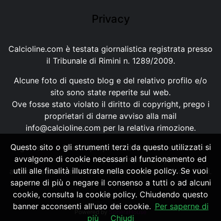
Privacy
Calcioline.com è testata giornalistica registrata presso
il Tribunale di Rimini n. 1289/2009.
Alcune foto di questo blog e del relativo profilo e/o
sito sono state reperite sul web.
Ove fosse stato violato il diritto di copyright, prego i
proprietari di darne avviso alla mail
info@calcioline.com
per la relativa rimozione.
Questo sito o gli strumenti terzi da questo utilizzati si
Ogni testo e foto di proprietà di Calcioline.com non
avvalgono di cookie necessari al funzionamento ed
possono essere copiati o riprodotti, senza
utili alle finalità illustrate nella cookie policy. Se vuoi
autorizzazione, ai sensi della normativa n.29 del 2001.
saperne di più o negare il consenso a tutti o ad alcuni
cookie, consulta la cookie policy. Chiudendo questo
banner acconsenti all'uso dei cookie.
Per saperne di
Powered by
SpheraHouse
più
Chiudi