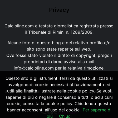
Privacy
Calcioline.com è testata giornalistica registrata presso
il Tribunale di Rimini n. 1289/2009.
Alcune foto di questo blog e del relativo profilo e/o
sito sono state reperite sul web.
Ove fosse stato violato il diritto di copyright, prego i
proprietari di darne avviso alla mail
info@calcioline.com
per la relativa rimozione.
Questo sito o gli strumenti terzi da questo utilizzati si
Ogni testo e foto di proprietà di Calcioline.com non
avvalgono di cookie necessari al funzionamento ed
possono essere copiati o riprodotti, senza
utili alle finalità illustrate nella cookie policy. Se vuoi
autorizzazione, ai sensi della normativa n.29 del 2001.
saperne di più o negare il consenso a tutti o ad alcuni
cookie, consulta la cookie policy. Chiudendo questo
banner acconsenti all'uso dei cookie.
Per saperne di
Powered by
SpheraHouse
più
Chiudi