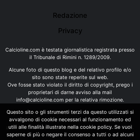
Redazione
Privacy
Calcioline.com è testata giornalistica registrata presso
il Tribunale di Rimini n. 1289/2009.
Alcune foto di questo blog e del relativo profilo e/o
sito sono state reperite sul web.
Ove fosse stato violato il diritto di copyright, prego i
proprietari di darne avviso alla mail
info@calcioline.com
per la relativa rimozione.
Questo sito o gli strumenti terzi da questo utilizzati si
Ogni testo e foto di proprietà di Calcioline.com non
avvalgono di cookie necessari al funzionamento ed
possono essere copiati o riprodotti, senza
utili alle finalità illustrate nella cookie policy. Se vuoi
autorizzazione, ai sensi della normativa n.29 del 2001.
saperne di più o negare il consenso a tutti o ad alcuni