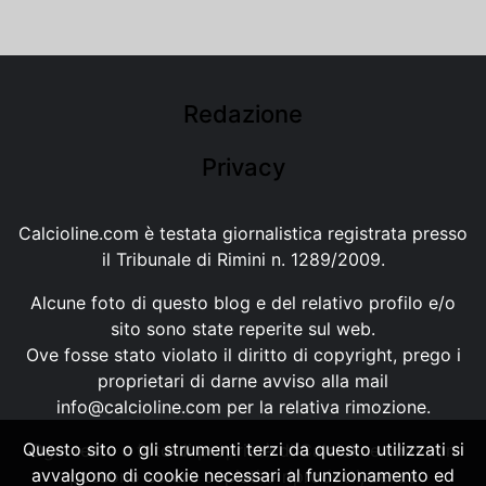
Redazione
Privacy
Calcioline.com è testata giornalistica registrata presso
il Tribunale di Rimini n. 1289/2009.
Alcune foto di questo blog e del relativo profilo e/o
sito sono state reperite sul web.
Ove fosse stato violato il diritto di copyright, prego i
proprietari di darne avviso alla mail
info@calcioline.com
per la relativa rimozione.
Questo sito o gli strumenti terzi da questo utilizzati si
Ogni testo e foto di proprietà di Calcioline.com non
avvalgono di cookie necessari al funzionamento ed
possono essere copiati o riprodotti, senza