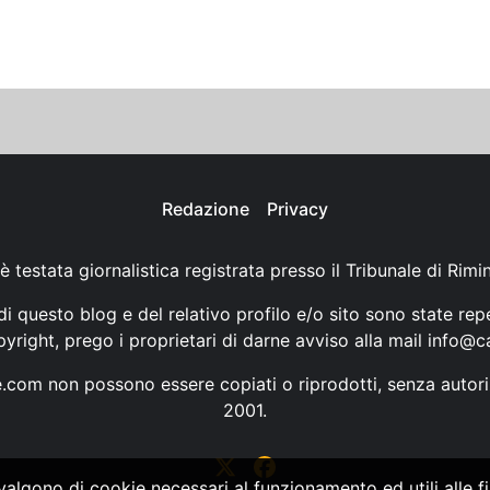
Redazione
Privacy
è testata giornalistica registrata presso il Tribunale di Rimi
i questo blog e del relativo profilo e/o sito sono state rep
opyright, prego i proprietari di darne avviso alla mail
info@ca
ne.com non possono essere copiati o riprodotti, senza autori
2001.
vvalgono di cookie necessari al funzionamento ed utili alle fin