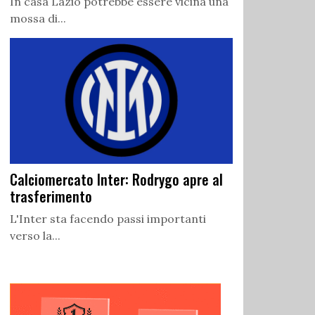
In casa Lazio potrebbe essere vicina una
mossa di...
Calciomercato Inter: Rodrygo apre al
trasferimento
L'Inter sta facendo passi importanti
verso la...