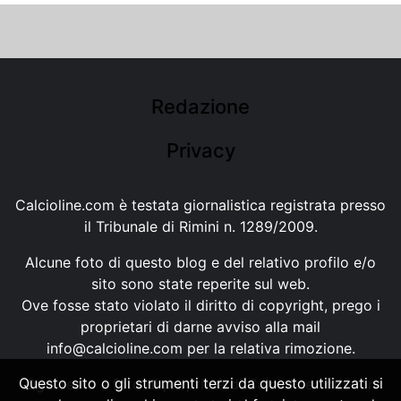
Redazione
Privacy
Calcioline.com è testata giornalistica registrata presso
il Tribunale di Rimini n. 1289/2009.
Alcune foto di questo blog e del relativo profilo e/o
sito sono state reperite sul web.
Ove fosse stato violato il diritto di copyright, prego i
proprietari di darne avviso alla mail
info@calcioline.com
per la relativa rimozione.
Questo sito o gli strumenti terzi da questo utilizzati si
Ogni testo e foto di proprietà di Calcioline.com non