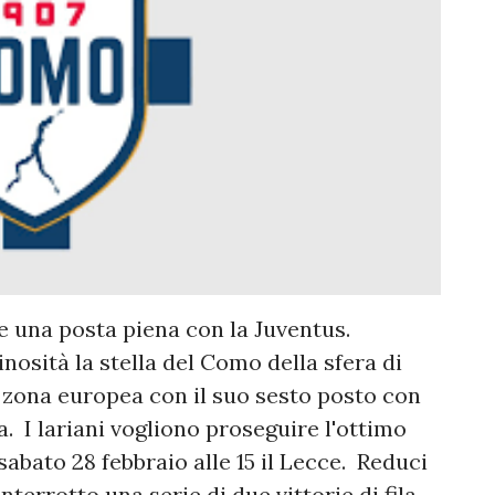
 una posta piena con la Juventus.
nosità la stella del Como della sfera di
 zona europea con il suo sesto posto con
a. I lariani vogliono proseguire l'ottimo
bato 28 febbraio alle 15 il Lecce. Reduci
nterrotto una serie di due vittorie di fila