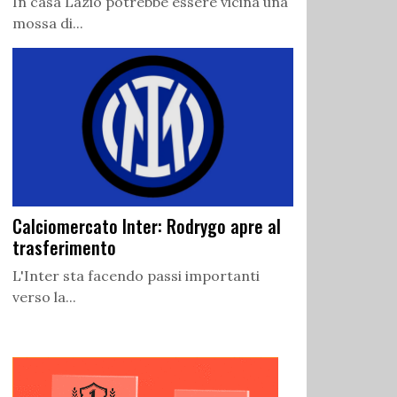
In casa Lazio potrebbe essere vicina una
mossa di...
Calciomercato Inter: Rodrygo apre al
trasferimento
L'Inter sta facendo passi importanti
verso la...