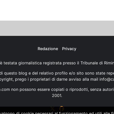
Redazione
Privacy
è testata giornalistica registrata presso il Tribunale di Rimi
i questo blog e del relativo profilo e/o sito sono state rep
opyright, prego i proprietari di darne avviso alla mail
info@ca
ne.com non possono essere copiati o riprodotti, senza autori
2001.
vvalgono di cookie necessari al funzionamento ed utili alle fin