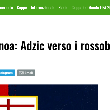
omercato
Coppe
Internazionale
Radio
Coppa del Mondo FIFA 
oa: Adzic verso i rossob
Telegram
Email