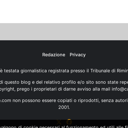
Redazione
Privacy
è testata giornalistica registrata presso il Tribunale di Rimi
i questo blog e del relativo profilo e/o sito sono state rep
opyright, prego i proprietari di darne avviso alla mail
info@ca
ne.com non possono essere copiati o riprodotti, senza autori
2001.
vvalgono di cookie necessari al funzionamento ed utili alle fin