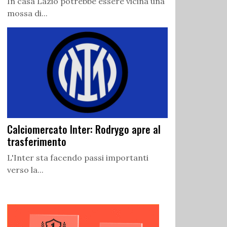
In casa Lazio potrebbe essere vicina una
mossa di...
Calciomercato Inter: Rodrygo apre al
trasferimento
L'Inter sta facendo passi importanti
verso la...