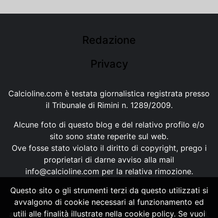
Redazione
Privacy
Calcioline.com è testata giornalistica registrata presso
il Tribunale di Rimini n. 1289/2009.
Alcune foto di questo blog e del relativo profilo e/o
sito sono state reperite sul web.
Ove fosse stato violato il diritto di copyright, prego i
proprietari di darne avviso alla mail
info@calcioline.com
per la relativa rimozione.
Questo sito o gli strumenti terzi da questo utilizzati si
Ogni testo e foto di proprietà di Calcioline.com non
avvalgono di cookie necessari al funzionamento ed
possono essere copiati o riprodotti, senza
utili alle finalità illustrate nella cookie policy. Se vuoi
autorizzazione, ai sensi della normativa n.29 del 2001.