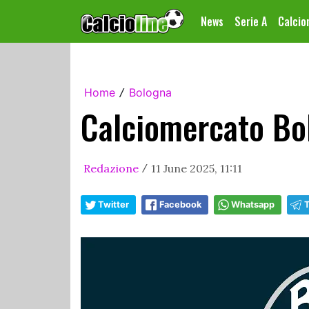
News
Serie A
Calci
Home
Bologna
/
Calciomercato Bol
Redazione
11 June 2025, 11:11
/
Twitter
Facebook
Whatsapp