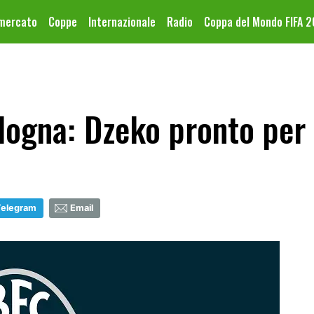
omercato
Coppe
Internazionale
Radio
Coppa del Mondo FIFA 
ogna: Dzeko pronto per 
Telegram
Email