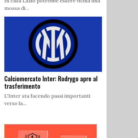
In casa Lazio potrebbe essere vicina una
mossa di...
Calciomercato Inter: Rodrygo apre al
trasferimento
L'Inter sta facendo passi importanti
verso la...