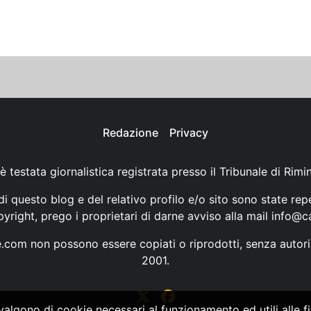
Redazione
Privacy
è testata giornalistica registrata presso il Tribunale di Rimi
i questo blog e del relativo profilo e/o sito sono state rep
opyright, prego i proprietari di darne avviso alla mail
info@ca
ne.com non possono essere copiati o riprodotti, senza autori
2001.
vvalgono di cookie necessari al funzionamento ed utili alle fin