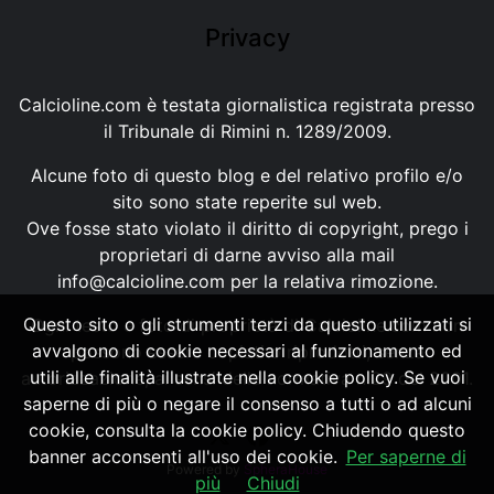
Privacy
Calcioline.com è testata giornalistica registrata presso
il Tribunale di Rimini n. 1289/2009.
Alcune foto di questo blog e del relativo profilo e/o
sito sono state reperite sul web.
Ove fosse stato violato il diritto di copyright, prego i
proprietari di darne avviso alla mail
info@calcioline.com
per la relativa rimozione.
Questo sito o gli strumenti terzi da questo utilizzati si
Ogni testo e foto di proprietà di Calcioline.com non
avvalgono di cookie necessari al funzionamento ed
possono essere copiati o riprodotti, senza
utili alle finalità illustrate nella cookie policy. Se vuoi
autorizzazione, ai sensi della normativa n.29 del 2001.
saperne di più o negare il consenso a tutti o ad alcuni
cookie, consulta la cookie policy. Chiudendo questo
banner acconsenti all'uso dei cookie.
Per saperne di
Powered by
SpheraHouse
più
Chiudi