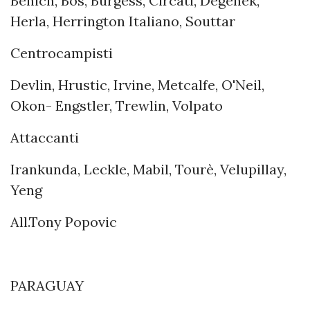
Behich, Bos, Burgess, Circati, Degenek,
Herla, Herrington Italiano, Souttar
Centrocampisti
Devlin, Hrustic, Irvine, Metcalfe, O'Neil,
Okon- Engstler, Trewlin, Volpato
Attaccanti
Irankunda, Leckle, Mabil, Tourè, Velupillay,
Yeng
All.Tony Popovic
PARAGUAY