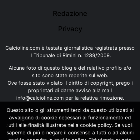
Redazione
Privacy
Calcioline.com è testata giornalistica registrata presso
il Tribunale di Rimini n. 1289/2009.
Alcune foto di questo blog e del relativo profilo e/o
sito sono state reperite sul web.
Ove fosse stato violato il diritto di copyright, prego i
proprietari di darne avviso alla mail
info@calcioline.com
per la relativa rimozione.
Questo sito o gli strumenti terzi da questo utilizzati si
Ogni testo e foto di proprietà di Calcioline.com non
avvalgono di cookie necessari al funzionamento ed
possono essere copiati o riprodotti, senza
utili alle finalità illustrate nella cookie policy. Se vuoi
autorizzazione, ai sensi della normativa n.29 del 2001.
saperne di più o negare il consenso a tutti o ad alcuni