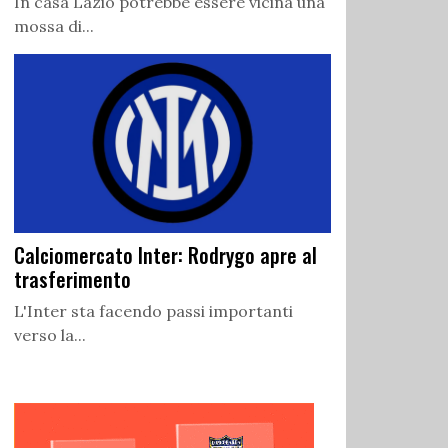
In casa Lazio potrebbe essere vicina una
mossa di...
Calciomercato Inter: Rodrygo apre al
trasferimento
L'Inter sta facendo passi importanti
verso la...