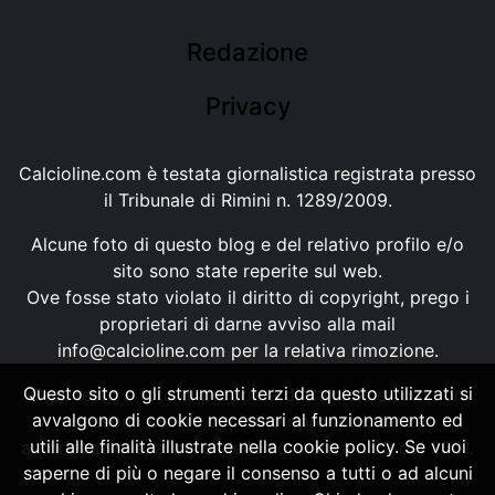
Redazione
Privacy
Calcioline.com è testata giornalistica registrata presso
il Tribunale di Rimini n. 1289/2009.
Alcune foto di questo blog e del relativo profilo e/o
sito sono state reperite sul web.
Ove fosse stato violato il diritto di copyright, prego i
proprietari di darne avviso alla mail
info@calcioline.com
per la relativa rimozione.
Questo sito o gli strumenti terzi da questo utilizzati si
Ogni testo e foto di proprietà di Calcioline.com non
avvalgono di cookie necessari al funzionamento ed
possono essere copiati o riprodotti, senza
utili alle finalità illustrate nella cookie policy. Se vuoi
autorizzazione, ai sensi della normativa n.29 del 2001.
saperne di più o negare il consenso a tutti o ad alcuni