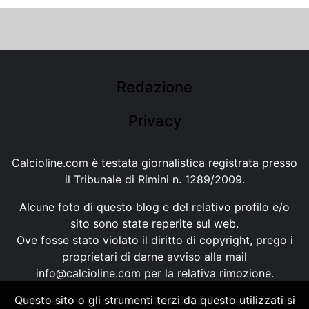
Redazione
Privacy
Calcioline.com è testata giornalistica registrata presso
il Tribunale di Rimini n. 1289/2009.
Alcune foto di questo blog e del relativo profilo e/o
sito sono state reperite sul web.
Ove fosse stato violato il diritto di copyright, prego i
proprietari di darne avviso alla mail
info@calcioline.com
per la relativa rimozione.
Questo sito o gli strumenti terzi da questo utilizzati si
Ogni testo e foto di proprietà di Calcioline.com non