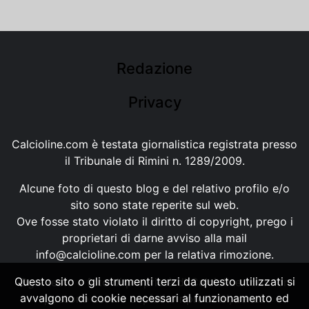
Redazione
Privacy
Calcioline.com è testata giornalistica registrata presso
il Tribunale di Rimini n. 1289/2009.
Alcune foto di questo blog e del relativo profilo e/o
sito sono state reperite sul web.
Ove fosse stato violato il diritto di copyright, prego i
proprietari di darne avviso alla mail
info@calcioline.com
per la relativa rimozione.
Questo sito o gli strumenti terzi da questo utilizzati si
Ogni testo e foto di proprietà di Calcioline.com non
avvalgono di cookie necessari al funzionamento ed
possono essere copiati o riprodotti, senza