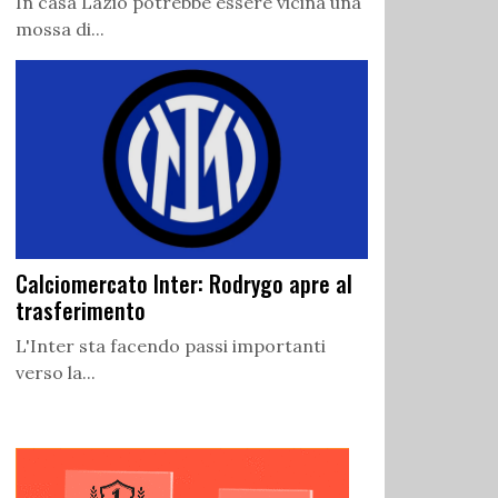
In casa Lazio potrebbe essere vicina una
mossa di...
Calciomercato Inter: Rodrygo apre al
trasferimento
L'Inter sta facendo passi importanti
verso la...