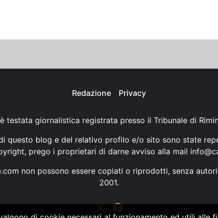
Redazione
Privacy
è testata giornalistica registrata presso il Tribunale di Rimi
i questo blog e del relativo profilo e/o sito sono state rep
opyright, prego i proprietari di darne avviso alla mail
info@ca
ne.com non possono essere copiati o riprodotti, senza autori
2001.
vvalgono di cookie necessari al funzionamento ed utili alle fin