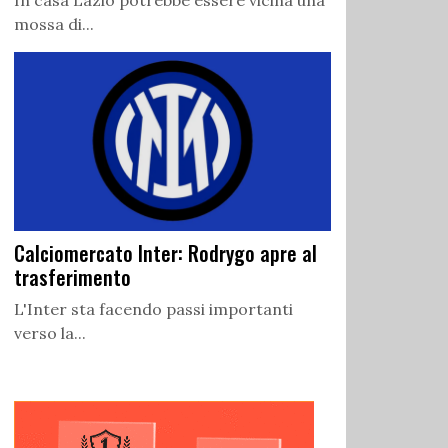
In casa Lazio potrebbe essere vicina una
mossa di...
Calciomercato Inter: Rodrygo apre al
trasferimento
L'Inter sta facendo passi importanti
verso la...