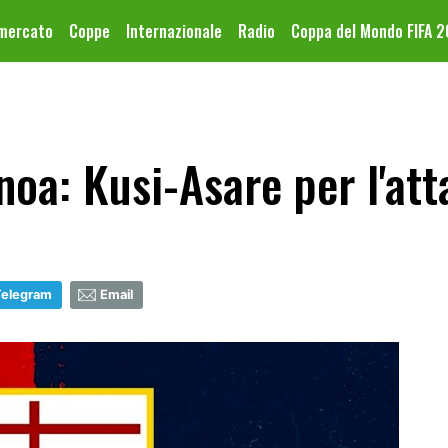
omercato
Coppe
Internazionale
Radio
Coppa del Mondo FIFA 
oa: Kusi-Asare per l'att
Telegram
Email