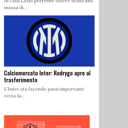
In casa Lazio potrebbe essere vicina una
mossa di...
Calciomercato Inter: Rodrygo apre al
trasferimento
L'Inter sta facendo passi importanti
verso la...