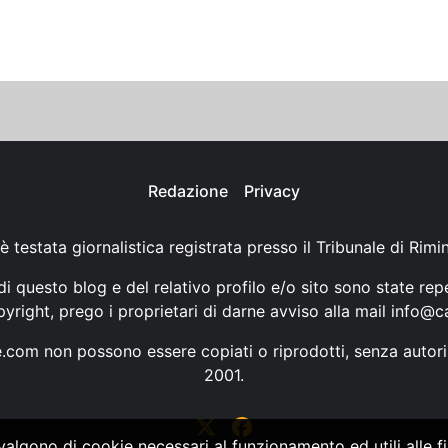
Redazione
Privacy
è testata giornalistica registrata presso il Tribunale di Rimi
i questo blog e del relativo profilo e/o sito sono state rep
opyright, prego i proprietari di darne avviso alla mail
info@ca
ne.com non possono essere copiati o riprodotti, senza autori
2001.
vvalgono di cookie necessari al funzionamento ed utili alle fin