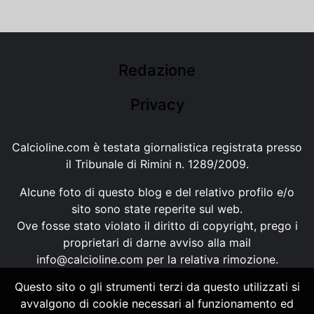
Redazione
Privacy
Calcioline.com è testata giornalistica registrata presso
il Tribunale di Rimini n. 1289/2009.
Alcune foto di questo blog e del relativo profilo e/o
sito sono state reperite sul web.
Ove fosse stato violato il diritto di copyright, prego i
proprietari di darne avviso alla mail
info@calcioline.com
per la relativa rimozione.
Questo sito o gli strumenti terzi da questo utilizzati si
Ogni testo e foto di proprietà di Calcioline.com non
avvalgono di cookie necessari al funzionamento ed
possono essere copiati o riprodotti, senza