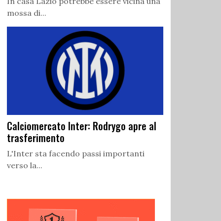
In casa Lazio potrebbe essere vicina una
mossa di...
Calciomercato Inter: Rodrygo apre al
trasferimento
L'Inter sta facendo passi importanti
verso la...