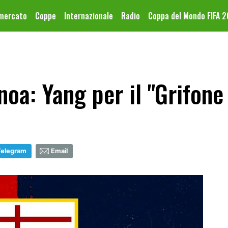
omercato
Coppe
Internazionale
Radio
Coppa del Mondo FIFA 
oa: Yang per il "Grifone
Telegram
Email