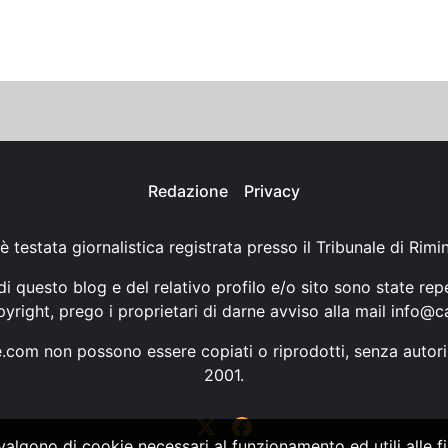
Redazione
Privacy
è testata giornalistica registrata presso il Tribunale di Rimi
i questo blog e del relativo profilo e/o sito sono state rep
opyright, prego i proprietari di darne avviso alla mail
info@ca
ne.com non possono essere copiati o riprodotti, senza autori
2001.
vvalgono di cookie necessari al funzionamento ed utili alle fin