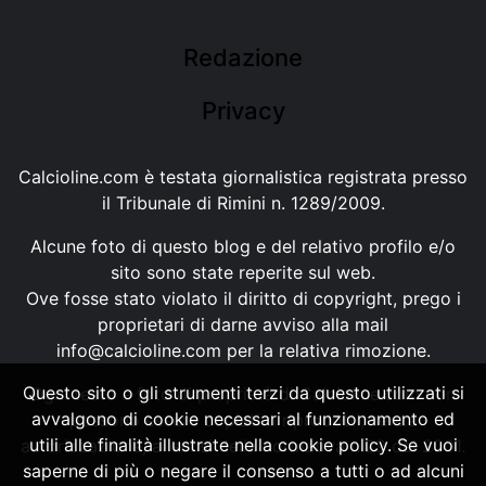
Redazione
Privacy
Calcioline.com è testata giornalistica registrata presso
il Tribunale di Rimini n. 1289/2009.
Alcune foto di questo blog e del relativo profilo e/o
sito sono state reperite sul web.
Ove fosse stato violato il diritto di copyright, prego i
proprietari di darne avviso alla mail
info@calcioline.com
per la relativa rimozione.
Questo sito o gli strumenti terzi da questo utilizzati si
Ogni testo e foto di proprietà di Calcioline.com non
avvalgono di cookie necessari al funzionamento ed
possono essere copiati o riprodotti, senza
utili alle finalità illustrate nella cookie policy. Se vuoi
autorizzazione, ai sensi della normativa n.29 del 2001.
saperne di più o negare il consenso a tutti o ad alcuni