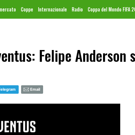
omercato
Coppe
Internazionale
Radio
Coppa del Mondo FIFA 
entus: Felipe Anderson s
Telegram
Email