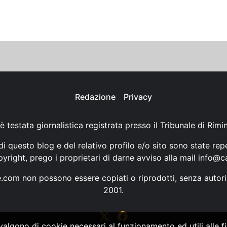
Redazione
Privacy
è testata giornalistica registrata presso il Tribunale di Rimi
i questo blog e del relativo profilo e/o sito sono state rep
opyright, prego i proprietari di darne avviso alla mail
info@ca
ne.com non possono essere copiati o riprodotti, senza autori
2001.
vvalgono di cookie necessari al funzionamento ed utili alle fin