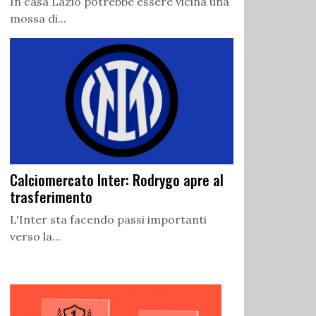
In casa Lazio potrebbe essere vicina una
mossa di...
Calciomercato Inter: Rodrygo apre al
trasferimento
L'Inter sta facendo passi importanti
verso la...